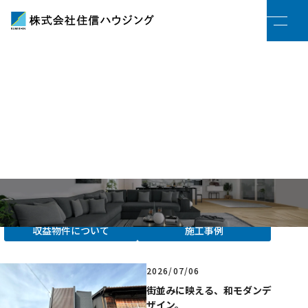
物件情報を探す
分譲地
新着情報
家づくり
新築一戸建て
リフォーム
中古一戸建て
住宅ローン
中古マンション
HOME
/
新着情報
すべて
お知らせ
土地情報
売却査定・買取
収益物件について
施工事例
新着情報
2026/07/06
会社案内
街並みに映える、和モダンデ
ザイン。