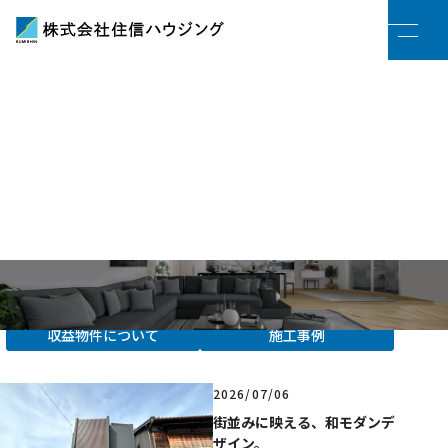
物件情報を探す
分譲地
新着情報
家づくり
新築一戸建て
リフォーム
中古一戸建て
住宅ローン
中古マンション
HOME
/
新着情報
すべて
お知らせ
土地情報
売却査定・買取
収益物件について
施工事例
新着情報
2026/07/06
会社案内
街並みに映える、和モダンデ
ザイン。